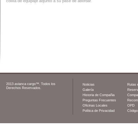
colilla de equipaje adjunto a su pase de abordar.
2013 avianca cargo™. Todos los
Noticias
Rutas e
Derechos Reservados.
Galería
Reserv
Historia de Compañia
Compat
Preguntas Frecuentes
Recome
Oficinas Locales
OPD
Política de Privacidad
Código