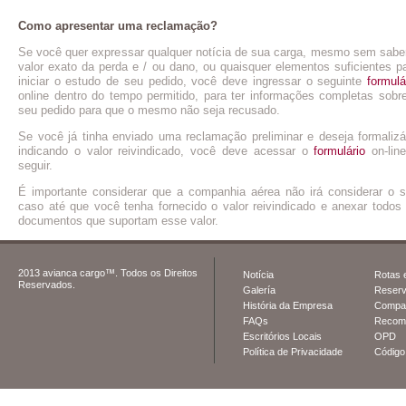
Como apresentar uma reclamação?
Se você quer expressar qualquer notícia de sua carga, mesmo sem sabe
valor exato da perda e / ou dano, ou quaisquer elementos suficientes p
iniciar o estudo de seu pedido, você deve ingressar o seguinte
formulá
online dentro do tempo permitido, para ter informações completas sobr
seu pedido para que o mesmo não seja recusado.
Se você já tinha enviado uma reclamação preliminar e deseja formalizá
indicando o valor reivindicado, você deve acessar o
formulário
on-lin
seguir.
É importante considerar que a companhia aérea não irá considerar o 
caso até que você tenha fornecido o valor reivindicado e anexar todos
documentos que suportam esse valor.
2013 avianca cargo™. Todos os Direitos
Notícia
Rotas 
Reservados.
Galería
Reser
História da Empresa
Compat
FAQs
Recom
Escritórios Locais
OPD
Política de Privacidade
Código